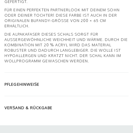
GEFERTIGT.
FÜR EINEN PERFEKTEN PARTNERLOOK MIT DEINEM SOHN
ODER DEINER TOCHTER! DIESE FARBE IST AUCH IN DER
ORIGINALEN BUFANDY-GRÖSSE VON 200 × 65 CM E
RHÄLTLICH.
DIE ALPAKAFASER DIESES SCHALS SORGT FÜR
AUSSERGEWÖHNLICHE WEICHHEIT UND WÄRME. DURCH DIE K
OMBINATION MIT 20 % ACRYL WIRD DAS MATERIAL R
OBUSTER UND DADURCH LANGLEBIGER. DIE WOLLE IST H
YPOALLERGEN UND KRATZT NICHT. DER SCHAL KANN IM W
OLLPROGRAMM GEWASCHEN WERDEN.
PFLEGEHINWEISE
VERSAND & RÜCKGABE