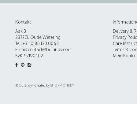
Kontakt
Information
Aak 3
Delivery & R
2377CL Oude Wetering
Privacy Poli
Tel: +31 (0)85 130 0063
Care Instruc
Email:
contact@bufandy.com
Terms & Con
KvK: 57190402
Mein Konto
© Bufandy - Created by
SHOPMONKEY