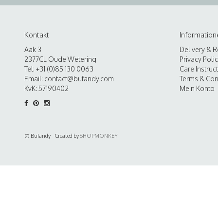
Kontakt
Information
Aak 3
Delivery & R
2377CL Oude Wetering
Privacy Poli
Tel: +31 (0)85 130 0063
Care Instruc
Email:
contact@bufandy.com
Terms & Con
KvK: 57190402
Mein Konto
© Bufandy - Created by
SHOPMONKEY