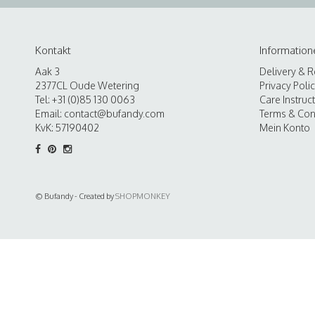
Kontakt
Information
Aak 3
Delivery & R
2377CL Oude Wetering
Privacy Poli
Tel: +31 (0)85 130 0063
Care Instruc
Email:
contact@bufandy.com
Terms & Con
KvK: 57190402
Mein Konto
© Bufandy - Created by
SHOPMONKEY