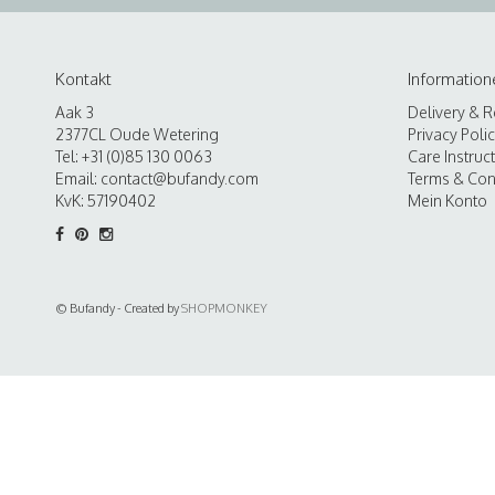
Kontakt
Information
Aak 3
Delivery & R
2377CL Oude Wetering
Privacy Poli
Tel: +31 (0)85 130 0063
Care Instruc
Email:
contact@bufandy.com
Terms & Con
KvK: 57190402
Mein Konto
© Bufandy - Created by
SHOPMONKEY