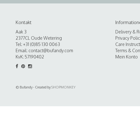
Kontakt
Information
Aak 3
Delivery & R
2377CL Oude Wetering
Privacy Poli
Tel: +31 (0)85 130 0063
Care Instruc
Email:
contact@bufandy.com
Terms & Con
KvK: 57190402
Mein Konto
© Bufandy - Created by
SHOPMONKEY