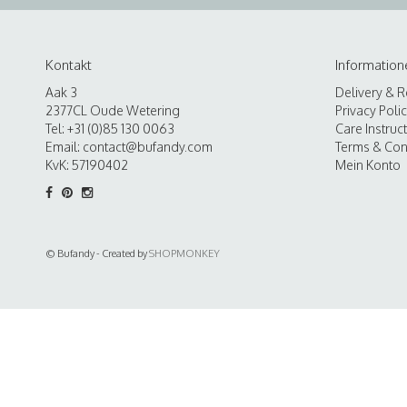
Kontakt
Information
Aak 3
Delivery & R
2377CL Oude Wetering
Privacy Poli
Tel: +31 (0)85 130 0063
Care Instruc
Email:
contact@bufandy.com
Terms & Con
KvK: 57190402
Mein Konto
© Bufandy - Created by
SHOPMONKEY