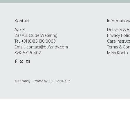
Kontakt
Information
Aak 3
Delivery & R
2377CL Oude Wetering
Privacy Poli
Tel: +31 (0)85 130 0063
Care Instruc
Email:
contact@bufandy.com
Terms & Con
KvK: 57190402
Mein Konto
© Bufandy - Created by
SHOPMONKEY