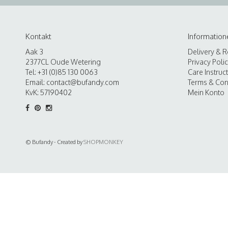
Kontakt
Information
Aak 3
Delivery & R
2377CL Oude Wetering
Privacy Poli
Tel: +31 (0)85 130 0063
Care Instruc
Email:
contact@bufandy.com
Terms & Con
KvK: 57190402
Mein Konto
© Bufandy - Created by
SHOPMONKEY