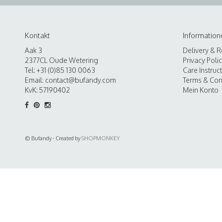
Kontakt
Information
Aak 3
Delivery & R
2377CL Oude Wetering
Privacy Poli
Tel: +31 (0)85 130 0063
Care Instruc
Email:
contact@bufandy.com
Terms & Con
KvK: 57190402
Mein Konto
© Bufandy - Created by
SHOPMONKEY