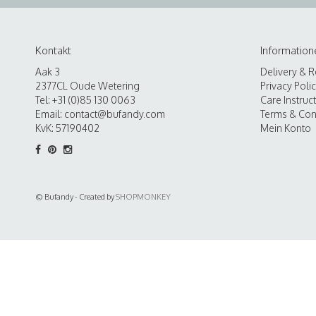
Kontakt
Information
Aak 3
Delivery & R
2377CL Oude Wetering
Privacy Poli
Tel: +31 (0)85 130 0063
Care Instruc
Email:
contact@bufandy.com
Terms & Con
KvK: 57190402
Mein Konto
© Bufandy - Created by
SHOPMONKEY