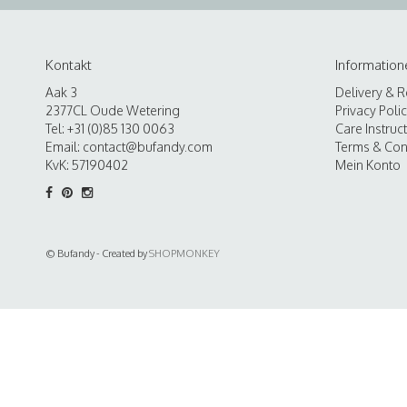
Kontakt
Information
Aak 3
Delivery & R
2377CL Oude Wetering
Privacy Poli
Tel: +31 (0)85 130 0063
Care Instruc
Email:
contact@bufandy.com
Terms & Con
KvK: 57190402
Mein Konto
© Bufandy - Created by
SHOPMONKEY