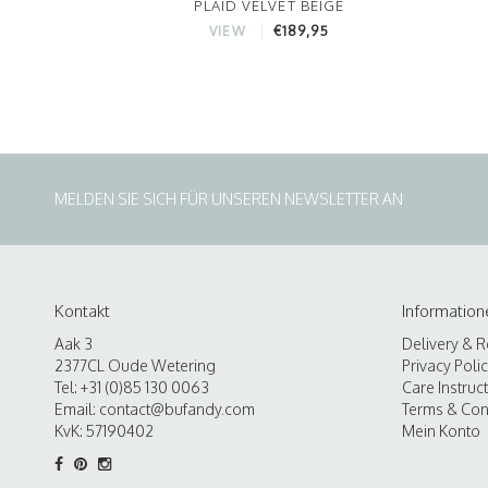
PLAID VELVET BEIGE
€189,95
VIEW
MELDEN SIE SICH FÜR UNSEREN NEWSLETTER AN
Kontakt
Information
Aak 3
Delivery & R
2377CL Oude Wetering
Privacy Poli
Tel: +31 (0)85 130 0063
Care Instruc
Email:
contact@bufandy.com
Terms & Con
KvK: 57190402
Mein Konto