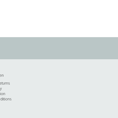
en
eturns
cy
tion
ditions