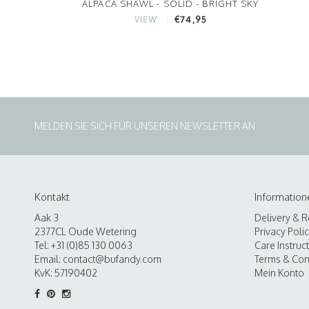
ALPACA SHAWL - SOLID - BRIGHT SKY
€74,95
VIEW
MELDEN SIE SICH FÜR UNSEREN NEWSLETTER AN
Kontakt
Information
Aak 3
Delivery & R
2377CL Oude Wetering
Privacy Poli
Tel: +31 (0)85 130 0063
Care Instruc
Email:
contact@bufandy.com
Terms & Con
KvK: 57190402
Mein Konto