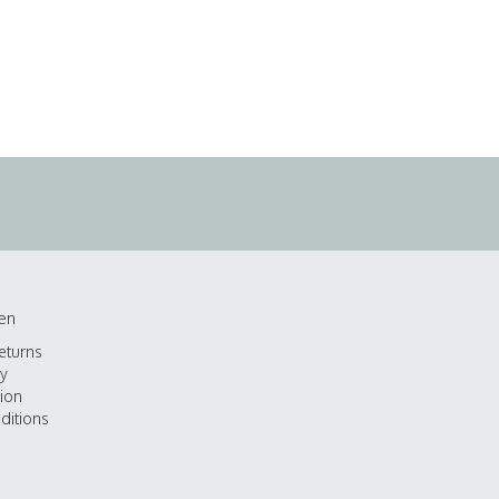
en
eturns
cy
tion
ditions