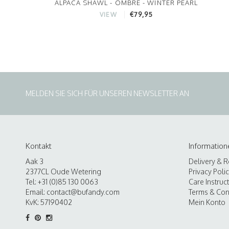
ALPACA SHAWL - OMBRE - WINTER PEARL
€79,95
VIEW
MELDEN SIE SICH FÜR UNSEREN NEWSLETTER AN
Kontakt
Information
Aak 3
Delivery & R
2377CL Oude Wetering
Privacy Poli
Tel: +31 (0)85 130 0063
Care Instruc
Email:
contact@bufandy.com
Terms & Con
KvK: 57190402
Mein Konto