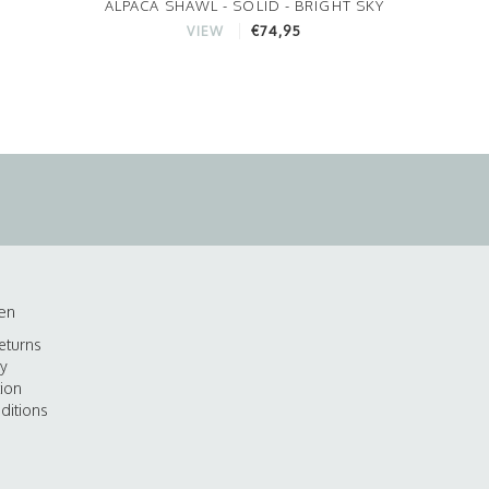
ALPACA SHAWL - SOLID - BRIGHT SKY
€74,95
VIEW
en
eturns
cy
tion
ditions