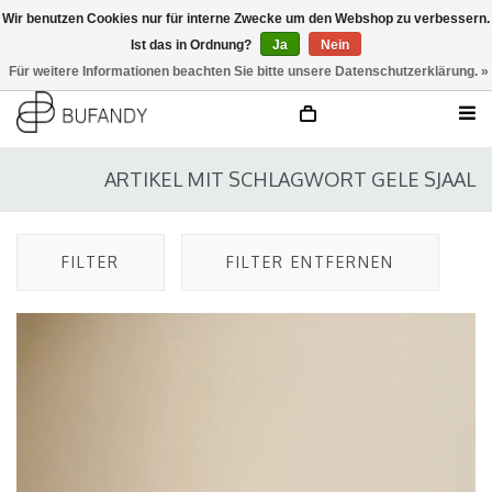
Wir benutzen Cookies nur für interne Zwecke um den Webshop zu verbessern.
Ist das in Ordnung?
Ja
Nein
anmelden
NL
/
DE
/
EN
Für weitere Informationen beachten Sie bitte unsere Datenschutzerklärung. »
ARTIKEL MIT SCHLAGWORT GELE SJAAL
FILTER
FILTER ENTFERNEN