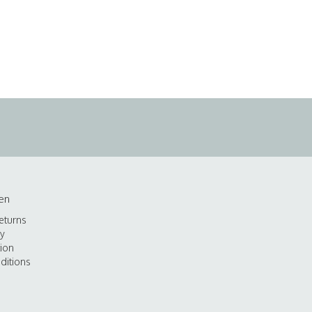
en
eturns
cy
tion
ditions