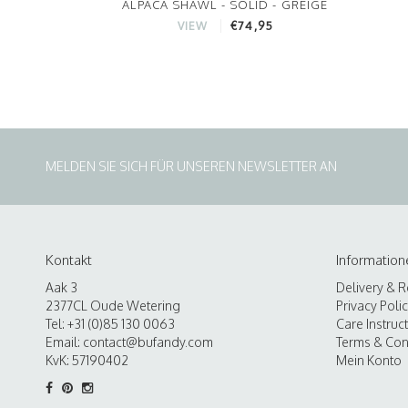
ALPACA SHAWL - SOLID - GREIGE
€74,95
VIEW
MELDEN SIE SICH FÜR UNSEREN NEWSLETTER AN
Kontakt
Information
Aak 3
Delivery & R
2377CL Oude Wetering
Privacy Poli
Tel: +31 (0)85 130 0063
Care Instruc
Email:
contact@bufandy.com
Terms & Con
KvK: 57190402
Mein Konto