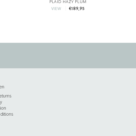
PLAID HAZY PLUM
€189,95
VIEW
en
eturns
cy
tion
ditions