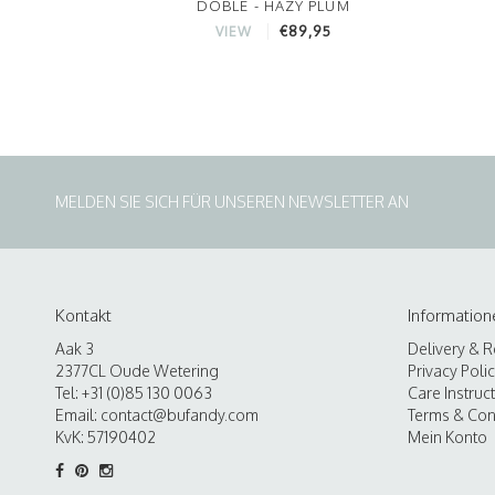
DOBLE - HAZY PLUM
€89,95
VIEW
MELDEN SIE SICH FÜR UNSEREN NEWSLETTER AN
Kontakt
Information
Aak 3
Delivery & R
2377CL Oude Wetering
Privacy Poli
Tel: +31 (0)85 130 0063
Care Instruc
Email:
contact@bufandy.com
Terms & Con
KvK: 57190402
Mein Konto