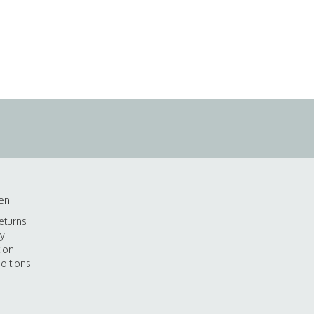
en
eturns
cy
tion
ditions