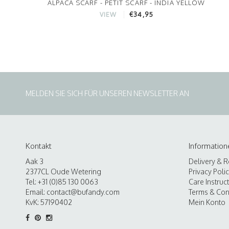
ALPACA SCARF - PETIT SCARF - INDIA YELLOW
€34,95
VIEW
MELDEN SIE SICH FÜR UNSEREN NEWSLETTER AN
Kontakt
Information
Aak 3
Delivery & R
2377CL Oude Wetering
Privacy Poli
Tel: +31 (0)85 130 0063
Care Instruc
Email:
contact@bufandy.com
Terms & Con
KvK: 57190402
Mein Konto