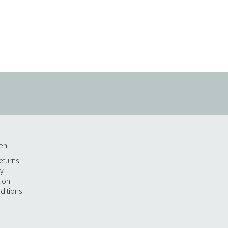
en
eturns
cy
tion
ditions