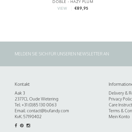
DOBLE - HAZY PLUM
€89,95
VIEW
MELDEN SIE SICH FÜR UNSEREN NEWSLETTER AN
Kontakt
Information
Aak 3
Delivery & R
2377CL Oude Wetering
Privacy Poli
Tel: +31 (0)85 130 0063
Care Instruc
Email:
contact@bufandy.com
Terms & Con
KvK: 57190402
Mein Konto