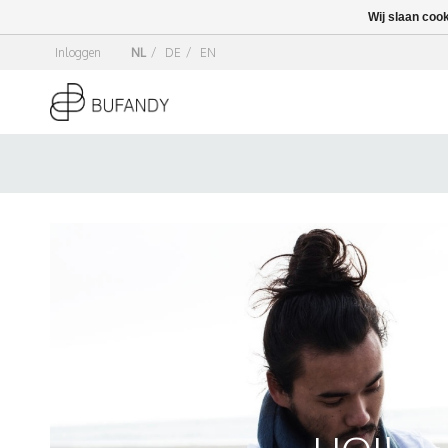
Wij slaan coo
Inloggen
NL
/
DE
/
EN