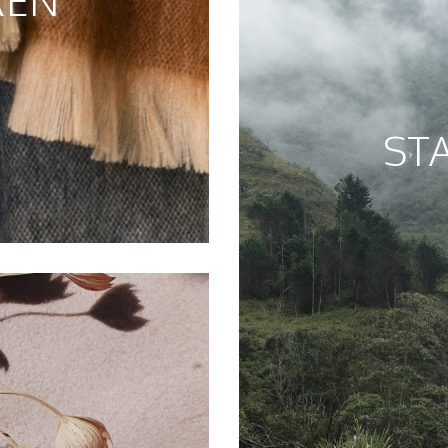
REN
ST