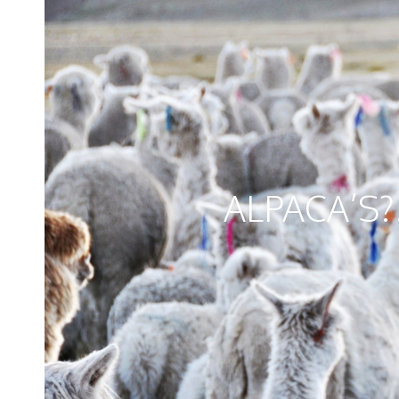
ALPACA’S?