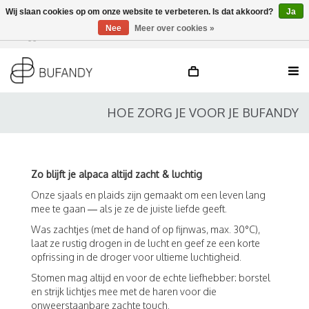
Wij slaan cookies op om onze website te verbeteren. Is dat akkoord?
Ja
Nee
Meer over cookies »
Inloggen
NL
/
DE
/
EN
HOE ZORG JE VOOR JE BUFANDY
Zo blijft je alpaca altijd zacht & luchtig
Onze sjaals en plaids zijn gemaakt om een leven lang
mee te gaan — als je ze de juiste liefde geeft.
Was zachtjes (met de hand of op fijnwas, max. 30°C),
laat ze rustig drogen in de lucht en geef ze een korte
opfrissing in de droger voor ultieme luchtigheid.
Stomen mag altijd en voor de echte liefhebber: borstel
en strijk lichtjes mee met de haren voor die
onweerstaanbare zachte touch.