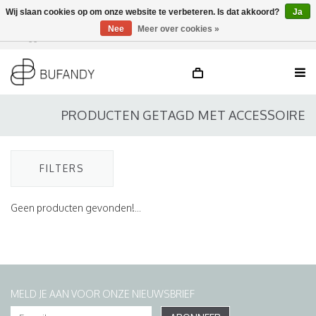
Wij slaan cookies op om onze website te verbeteren. Is dat akkoord?
Ja
Nee
Meer over cookies »
Inloggen
NL
/
DE
/
EN
PRODUCTEN GETAGD MET ACCESSOIRE
FILTERS
Geen producten gevonden!...
MELD JE AAN VOOR ONZE NIEUWSBRIEF