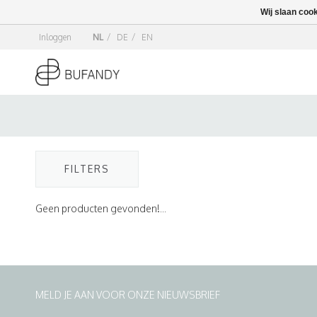
Wij slaan coo
Inloggen
NL
/
DE
/
EN
FILTERS
Geen producten gevonden!...
MELD JE AAN VOOR ONZE NIEUWSBRIEF