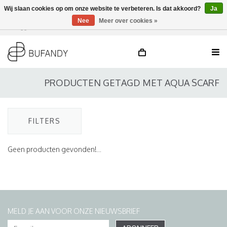
Wij slaan cookies op om onze website te verbeteren. Is dat akkoord?
Ja
Nee
Meer over cookies »
Inloggen
NL
/
DE
/
EN
PRODUCTEN GETAGD MET AQUA SCARF
FILTERS
Geen producten gevonden!...
MELD JE AAN VOOR ONZE NIEUWSBRIEF