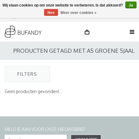
Wij slaan cookies op om onze website te verbeteren. Is dat akkoord?
Ja
Nee
Meer over cookies »
Inloggen
NL
/
DE
/
EN
PRODUCTEN GETAGD MET AS GROENE SJAAL
FILTERS
Geen producten gevonden!...
MELD JE AAN VOOR ONZE NIEUWSBRIEF