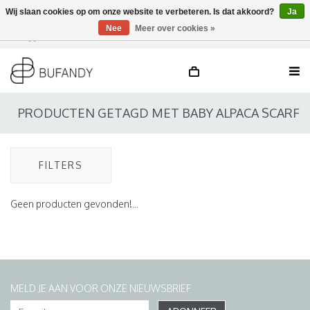
Wij slaan cookies op om onze website te verbeteren. Is dat akkoord?
Ja
Nee
Meer over cookies »
Inloggen
NL
/
DE
/
EN
PRODUCTEN GETAGD MET BABY ALPACA SCARF
FILTERS
Geen producten gevonden!...
MELD JE AAN VOOR ONZE NIEUWSBRIEF