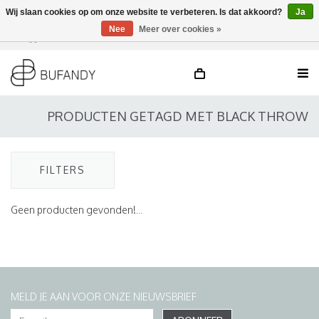
Wij slaan cookies op om onze website te verbeteren. Is dat akkoord?
Ja
Nee
Meer over cookies »
Inloggen
NL
/
DE
/
EN
PRODUCTEN GETAGD MET BLACK THROW
FILTERS
Geen producten gevonden!...
MELD JE AAN VOOR ONZE NIEUWSBRIEF