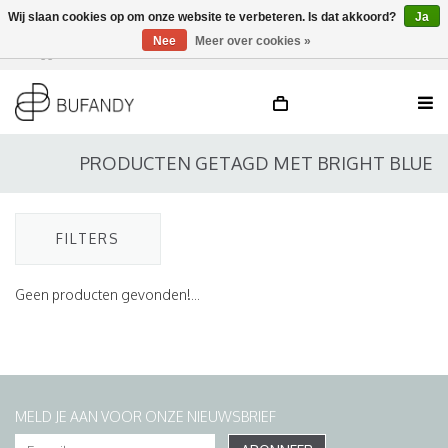
Wij slaan cookies op om onze website te verbeteren. Is dat akkoord?
Ja
Nee
Meer over cookies »
Inloggen
NL
/
DE
/
EN
PRODUCTEN GETAGD MET BRIGHT BLUE
FILTERS
Geen producten gevonden!...
MELD JE AAN VOOR ONZE NIEUWSBRIEF