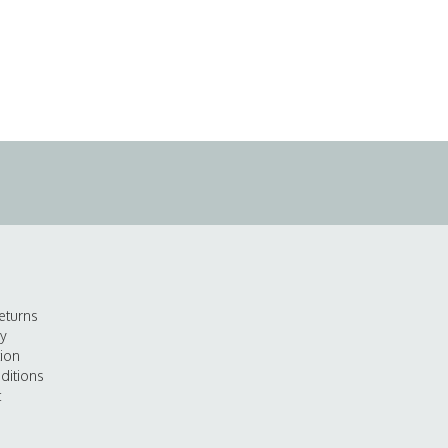
eturns
cy
tion
ditions
t