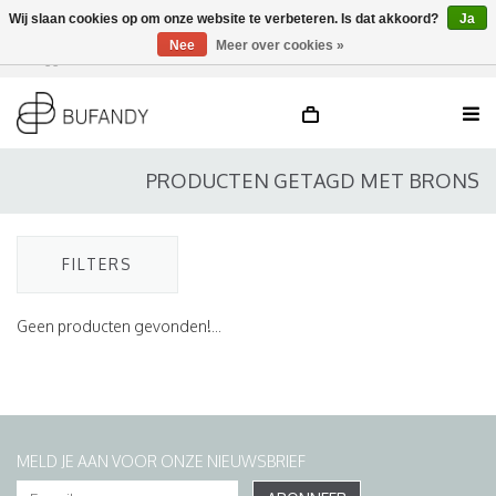
Wij slaan cookies op om onze website te verbeteren. Is dat akkoord?
Ja
Nee
Meer over cookies »
Inloggen
NL
/
DE
/
EN
PRODUCTEN GETAGD MET BRONS
FILTERS
Geen producten gevonden!...
MELD JE AAN VOOR ONZE NIEUWSBRIEF