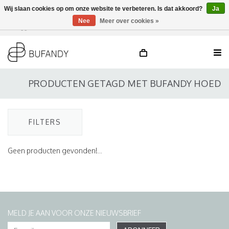
Wij slaan cookies op om onze website te verbeteren. Is dat akkoord?
Ja
Nee
Meer over cookies »
Inloggen
NL
/
DE
/
EN
PRODUCTEN GETAGD MET BUFANDY HOED
FILTERS
Geen producten gevonden!...
MELD JE AAN VOOR ONZE NIEUWSBRIEF