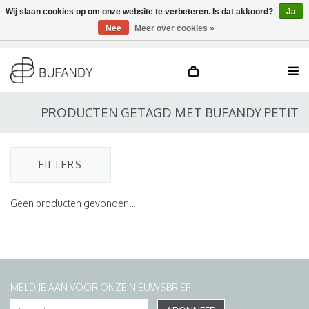
Wij slaan cookies op om onze website te verbeteren. Is dat akkoord?
Ja
Nee
Meer over cookies »
Inloggen
NL
/
DE
/
EN
PRODUCTEN GETAGD MET BUFANDY PETIT
FILTERS
Geen producten gevonden!...
MELD JE AAN VOOR ONZE NIEUWSBRIEF