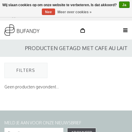
Wij slaan cookies op om onze website te verbeteren. Is dat akkoord?
Ja
Nee
Meer over cookies »
Inloggen
NL
/
DE
/
EN
PRODUCTEN GETAGD MET CAFE AU LAIT
FILTERS
Geen producten gevonden!...
MELD JE AAN VOOR ONZE NIEUWSBRIEF