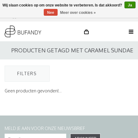
Wij slaan cookies op om onze website te verbeteren. Is dat akkoord?
Ja
Nee
Meer over cookies »
Inloggen
NL
/
DE
/
EN
PRODUCTEN GETAGD MET CARAMEL SUNDAE
FILTERS
Geen producten gevonden!...
MELD JE AAN VOOR ONZE NIEUWSBRIEF