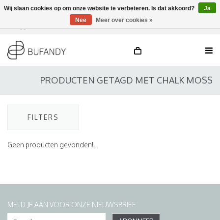
Wij slaan cookies op om onze website te verbeteren. Is dat akkoord?
Ja
Nee
Meer over cookies »
Inloggen
NL
/
DE
/
EN
PRODUCTEN GETAGD MET CHALK MOSS
FILTERS
Geen producten gevonden!...
MELD JE AAN VOOR ONZE NIEUWSBRIEF