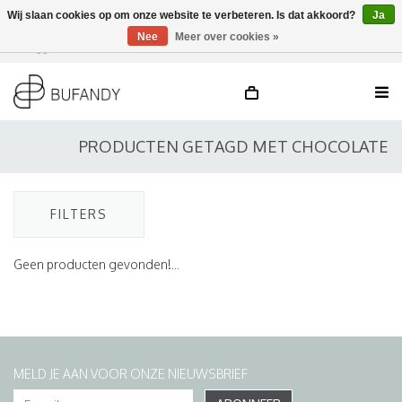
Wij slaan cookies op om onze website te verbeteren. Is dat akkoord?
Ja
Nee
Meer over cookies »
Inloggen
NL
/
DE
/
EN
PRODUCTEN GETAGD MET CHOCOLATE
FILTERS
Geen producten gevonden!...
MELD JE AAN VOOR ONZE NIEUWSBRIEF