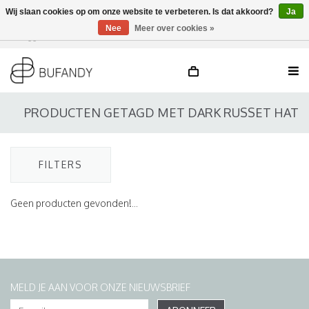
Wij slaan cookies op om onze website te verbeteren. Is dat akkoord?
Ja
Nee
Meer over cookies »
Inloggen
NL
/
DE
/
EN
PRODUCTEN GETAGD MET DARK RUSSET HAT
FILTERS
Geen producten gevonden!...
MELD JE AAN VOOR ONZE NIEUWSBRIEF