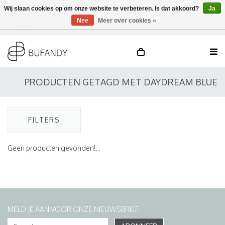
Wij slaan cookies op om onze website te verbeteren. Is dat akkoord?
Ja
Nee
Meer over cookies »
Inloggen
NL
/
DE
/
EN
PRODUCTEN GETAGD MET DAYDREAM BLUE
FILTERS
Geen producten gevonden!...
MELD JE AAN VOOR ONZE NIEUWSBRIEF