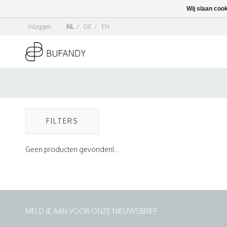
Wij slaan coo
Inloggen
NL
/
DE
/
EN
FILTERS
Geen producten gevonden!...
MELD JE AAN VOOR ONZE NIEUWSBRIEF