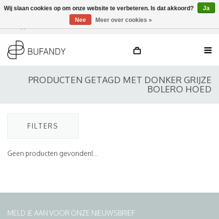
Wij slaan cookies op om onze website te verbeteren. Is dat akkoord?
Ja
Nee
Meer over cookies »
Inloggen
NL
/
DE
/
EN
PRODUCTEN GETAGD MET DONKER GRIJZE
BOLERO HOED
FILTERS
Geen producten gevonden!...
MELD JE AAN VOOR ONZE NIEUWSBRIEF