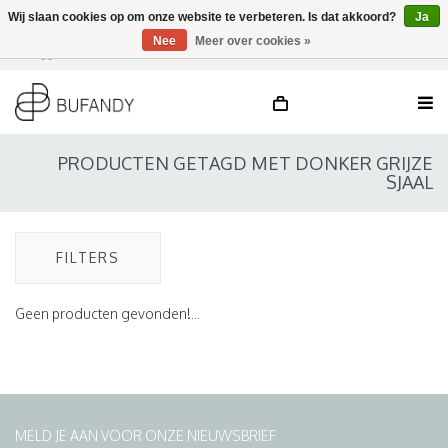
Wij slaan cookies op om onze website te verbeteren. Is dat akkoord?
Ja
Nee
Meer over cookies »
Inloggen
NL
/
DE
/
EN
PRODUCTEN GETAGD MET DONKER GRIJZE
SJAAL
FILTERS
Geen producten gevonden!...
MELD JE AAN VOOR ONZE NIEUWSBRIEF