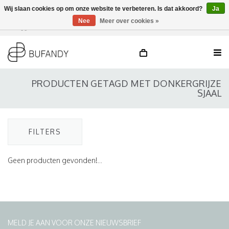
Wij slaan cookies op om onze website te verbeteren. Is dat akkoord?
Ja
Nee
Meer over cookies »
Inloggen
NL
/
DE
/
EN
PRODUCTEN GETAGD MET DONKERGRIJZE
SJAAL
FILTERS
Geen producten gevonden!...
MELD JE AAN VOOR ONZE NIEUWSBRIEF