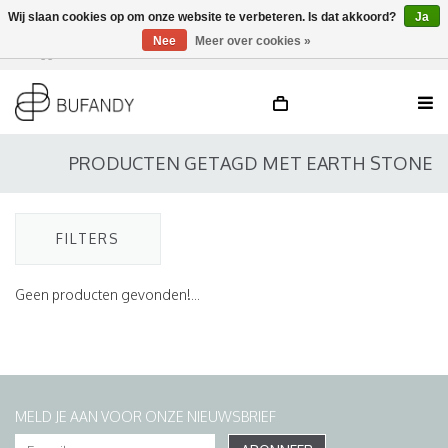
Wij slaan cookies op om onze website te verbeteren. Is dat akkoord?
Ja
Nee
Meer over cookies »
Inloggen
NL
/
DE
/
EN
PRODUCTEN GETAGD MET EARTH STONE
FILTERS
Geen producten gevonden!...
MELD JE AAN VOOR ONZE NIEUWSBRIEF