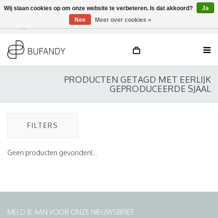
Wij slaan cookies op om onze website te verbeteren. Is dat akkoord?
Ja
Nee
Meer over cookies »
Inloggen
NL
/
DE
/
EN
PRODUCTEN GETAGD MET EERLIJK
GEPRODUCEERDE SJAAL
FILTERS
Geen producten gevonden!...
MELD JE AAN VOOR ONZE NIEUWSBRIEF