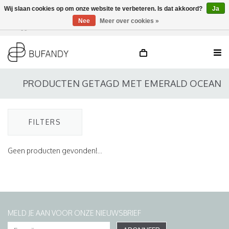
Wij slaan cookies op om onze website te verbeteren. Is dat akkoord?
Ja
Nee
Meer over cookies »
Inloggen
NL
/
DE
/
EN
PRODUCTEN GETAGD MET EMERALD OCEAN
FILTERS
Geen producten gevonden!...
MELD JE AAN VOOR ONZE NIEUWSBRIEF