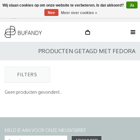
Wij slaan cookies op om onze website te verbeteren. Is dat akkoord?
Ja
Nee
Meer over cookies »
Inloggen
NL
/
DE
/
EN
PRODUCTEN GETAGD MET FEDORA
FILTERS
Geen producten gevonden!...
MELD JE AAN VOOR ONZE NIEUWSBRIEF