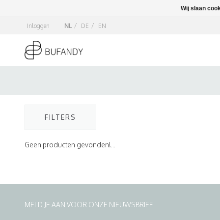
Wij slaan coo
Inloggen
NL
/
DE
/
EN
FILTERS
Geen producten gevonden!...
MELD JE AAN VOOR ONZE NIEUWSBRIEF