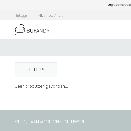
Wij slaan coo
Inloggen
NL
/
DE
/
EN
FILTERS
Geen producten gevonden!...
MELD JE AAN VOOR ONZE NIEUWSBRIEF