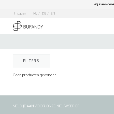
Wij slaan coo
Inloggen
NL
/
DE
/
EN
FILTERS
Geen producten gevonden!...
MELD JE AAN VOOR ONZE NIEUWSBRIEF